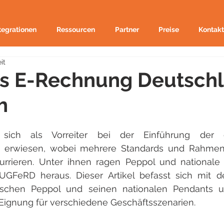
tegrationen
Ressourcen
Partner
Preise
Kontakt
it
vs E-Rechnung Deutsch
h
sich als Vorreiter bei der Einführung der el
g erwiesen, wobei mehrere Standards und Rahmen
urrieren. Unter ihnen ragen Peppol und nationale 
FeRD heraus. Dieser Artikel befasst sich mit de
schen Peppol und seinen nationalen Pendants un
Eignung für verschiedene Geschäftsszenarien.