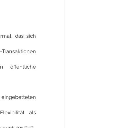
mat, das sich 
-Transaktionen 
 öffentliche 
eingebetteten 
xibilität als 
s auch für B2B-