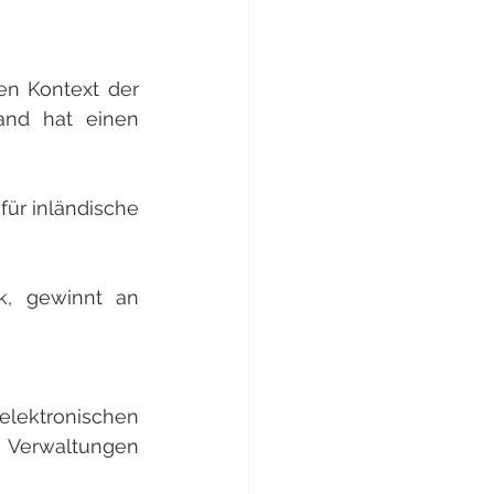
en Kontext der 
nd hat einen 
r inländische 
k, gewinnt an 
ktronischen 
Verwaltungen 