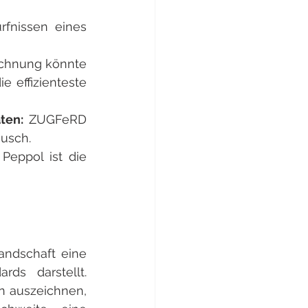
fnissen eines 
chnung könnte 
 effizienteste 
ten: 
ZUGFeRD 
ausch.
 Peppol ist die 
ndschaft eine 
s darstellt. 
 auszeichnen, 