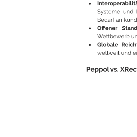
Interoperabilit
Systeme und L
Bedarf an kunde
Offener Stand
Wettbewerb und
Globale Reich
weltweit und ei
Peppol vs. XR