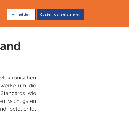
Anmelden
Kostenlos registrieren
land
ektronischen 
werke um die 
Standards wie 
n wichtigsten 
d beleuchtet 