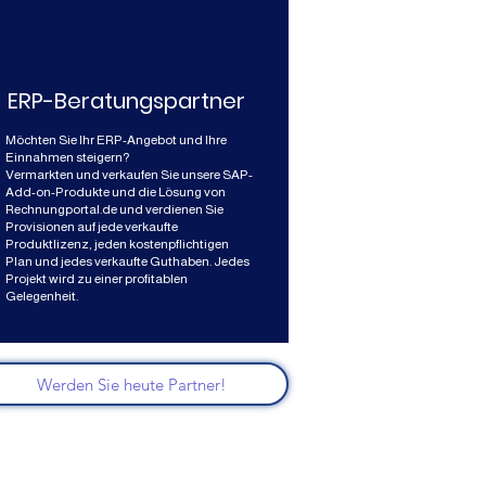
ERP-Beratungspartner
Möchten Sie Ihr ERP-Angebot und Ihre
Einnahmen steigern?
Vermarkten und verkaufen Sie unsere SAP-
Add-on-Produkte und die Lösung von
Rechnungportal.de und verdienen Sie
Provisionen auf jede verkaufte
Produktlizenz, jeden kostenpflichtigen
Plan und jedes verkaufte Guthaben. Jedes
Projekt wird zu einer profitablen
Gelegenheit.
Werden Sie heute Partner!