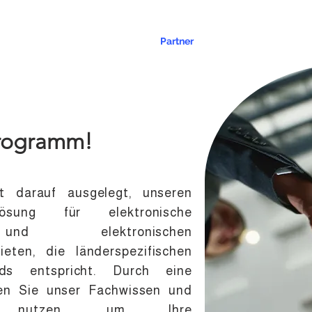
tegrationen
Ressourcen
Partner
Preise
Kontakt
programm!
st darauf ausgelegt, unseren
sung für elektronische
 und elektronischen
ten, die länderspezifischen
ds entspricht. Durch eine
en Sie unser Fachwissen und
ie nutzen, um Ihre