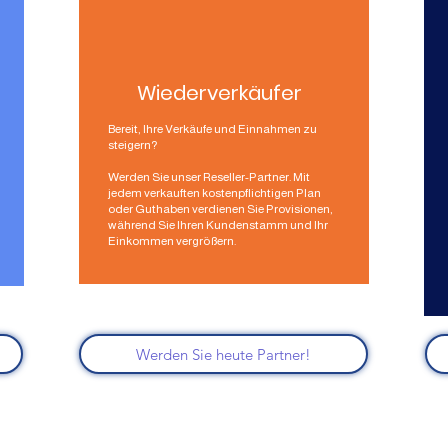
Wiederverkäufer
Bereit, Ihre Verkäufe und Einnahmen zu
steigern?
Werden Sie unser Reseller-Partner. Mit
jedem verkauften kostenpflichtigen Plan
oder Guthaben verdienen Sie Provisionen,
während Sie Ihren Kundenstamm und Ihr
Einkommen vergrößern.
Werden Sie heute Partner!