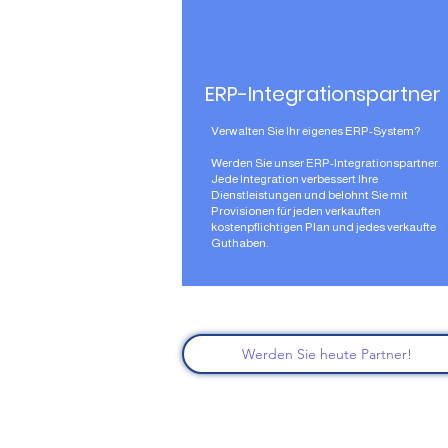
ERP-Integrationspartner
Verwalten Sie Ihr eigenes ERP-System?​
Werden Sie unser ERP-Integrationspartner.
Jede Integration verbessert Ihre
Dienstleistungen und belohnt Sie mit
Provisionen für jeden verkauften
kostenpflichtigen Plan und jedes verkaufte
Guthaben.
Werden Sie heute Partner!