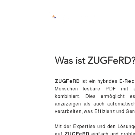
Lösung
In
Was ist ZUGFeRD
ZUGFeRD
ist ein hybrides
E-Rec
Menschen lesbare PDF mit e
kombiniert. Dies ermöglicht e
anzuzeigen als auch automatisc
verarbeiten, was Effizienz und Gen
Mit der Expertise und den Lösun
auf
ZUGFeRD
einfach und proble