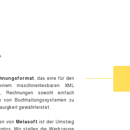
tegrationen
Ressourcen
Partner
Preise
Kontakt
?
hnungsformat
, das eine für den
inem maschinenlesbaren XML
s, Rechnungen sowohl einfach
h von Buchhaltungssystemen zu
auigkeit gewährleistet.
gen von
Melasoft
ist der Umstieg
mlos. Wir stellen die Werkzeuge