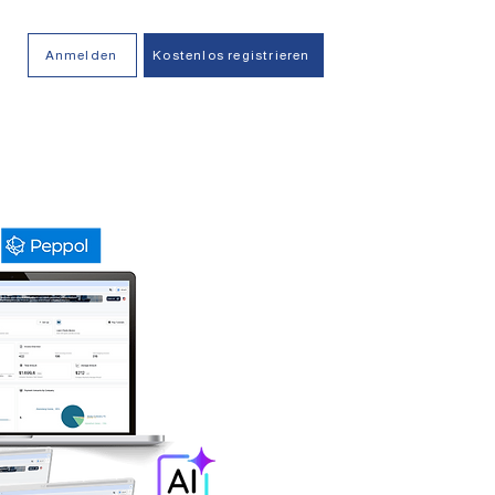
Anmelden
Kostenlos registrieren
5
Rechnungen
jeden Monat
kostenlos!