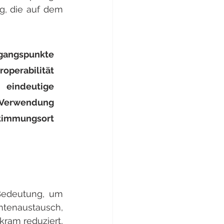
, die auf dem 
gangspunkte 
perabilität 
eindeutige 
erwendung 
timmungsort 
Bedeutung, um 
tenaustausch, 
ram reduziert, 