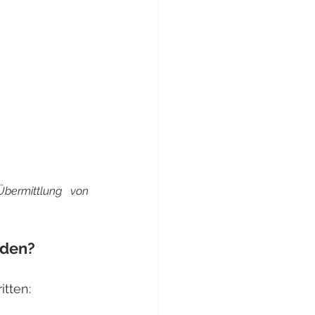
ermittlung von 
nden?
itten: