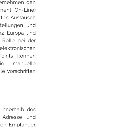
nternehmen den 
ent On-Line) 
rten Austausch 
ellungen und 
nz Europa und 
Rolle bei der 
lektronischen 
oints können 
ie manuelle 
e Vorschriften 
innerhalb des 
 Adresse und 
en Empfänger. 