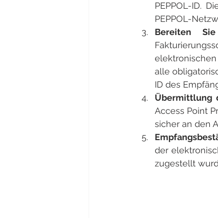
PEPPOL-ID. Die
PEPPOL-Netzwe
Bereiten Si
Fakturierung
elektronischen
alle obligatori
ID des Empfän
Übermittlung 
Access Point P
sicher an den 
Empfangsbestä
der elektronis
zugestellt wurd