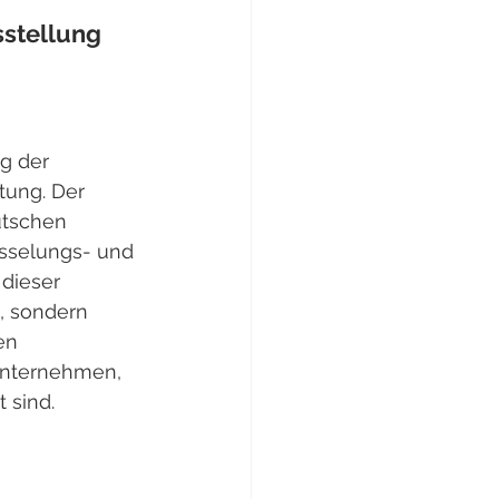
stellung
ng der 
ung. Der 
utschen 
sselungs- und 
dieser 
, sondern 
en 
Unternehmen, 
 sind.