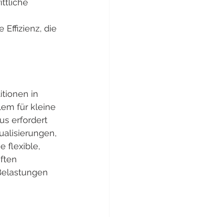
ttliche 
ffizienz, die 
tionen in 
em für kleine 
s erfordert 
ualisierungen, 
flexible, 
ften 
Belastungen 