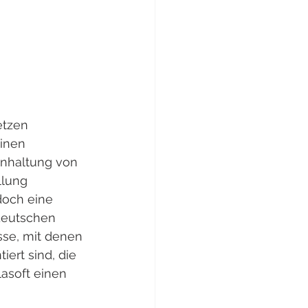
etzen 
inen 
inhaltung von 
llung 
doch eine 
deutschen 
sse, mit denen 
rt sind, die 
soft einen 