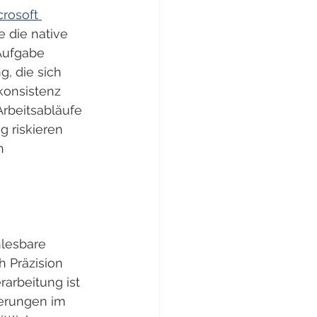
rosoft 
 die native 
Aufgabe 
, die sich 
konsistenz 
Arbeitsabläufe 
 riskieren 
n 
lesbare 
 Präzision 
arbeitung ist 
erungen im 