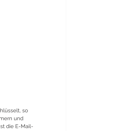
lüsselt, so 
mern und 
t die E-Mail-