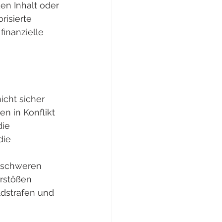
en Inhalt oder 
isierte 
inanzielle 
cht sicher 
 in Konflikt 
ie 
die 
erschweren 
rstößen 
dstrafen und 