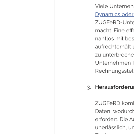
Viele Unterneh
Dynamics oder
ZUGFeRD-Unters
macht. Eine ef
nahtlos mit be
aufrechterhält 
zu unterbreche
Unternehmen In
Rechnungsstell
Herausforderu
ZUGFeRD kombi
Daten, wodurch 
erfordert. Die
unerlässlich, 