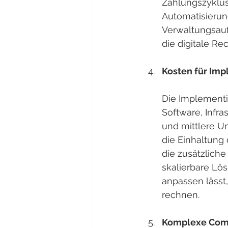
Zahlungszyklus 
Automatisierun
Verwaltungsauf
die digitale Re
Kosten für Im
Die Implementi
Software, Infra
und mittlere U
die Einhaltung 
die zusätzlich
skalierbare Lö
anpassen lässt
rechnen.
Komplexe Comp