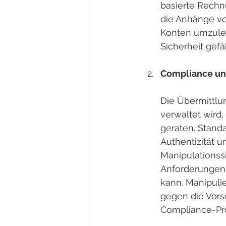
basierte Rechnu
die Anhänge vo
Konten umzulei
Sicherheit gefä
Compliance und
Die Übermittlu
verwaltet wird
geraten. Standa
Authentizität u
Manipulationss
Anforderungen 
kann. Manipuli
gegen die Vors
Compliance-Pro