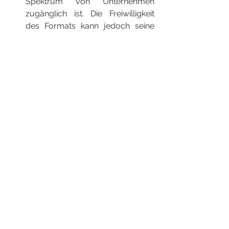
Spektrum von Unternehmen 
zugänglich ist. Die Freiwilligkeit 
des Formats kann jedoch seine 
Verbreitung im Vergleich zu 
verbindlichen Standards 
einschränken.
XRechnung:
 XRechnung 
gewährleistet die Einhaltung der 
EU-Vorschriften und erhöht die 
Transparenz bei staatlichen 
Transaktionen. Sein 
obligatorischer Status für B2G-
Transaktionen in Deutschland 
sorgt für eine breite Akzeptanz. 
Allerdings kann das reine XML-
Format mehr technische 
Ressourcen für die Integration 
erfordern.