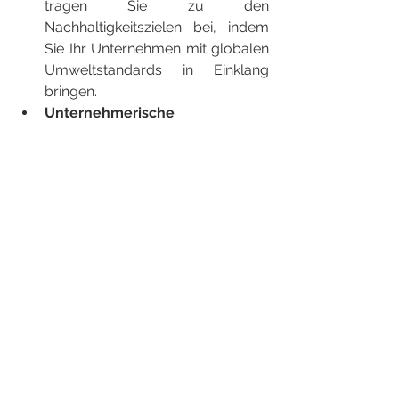
tragen Sie zu den 
Nachhaltigkeitszielen bei, indem 
Sie Ihr Unternehmen mit globalen 
Umweltstandards in Einklang 
bringen.
Unternehmerische 
Verantwortung: 
Zeigen Sie Ihr 
Engagement für Nachhaltigkeit 
und Unternehmensverantwortung 
und verbessern Sie so den Ruf 
Ihrer Marke.
Fazit
Die Einführung von PEPPOL E-
Rechnung ist ein strategischer Schritt 
zur Modernisierung Ihrer 
Geschäftsabläufe. Sie bietet 
unvergleichliche Vorteile in Bezug auf 