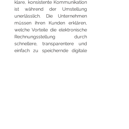
klare, konsistente Kommunikation 
ist während der Umstellung 
unerlässlich. Die Unternehmen 
müssen ihren Kunden erklären, 
welche Vorteile die elektronische 
Rechnungsstellung durch 
schnellere, transparentere und 
einfach zu speichernde digitale 
Rechnungen bietet.
Datensicherheit und 
Datenschutz:
 Je mehr 
Rechnungen digital verarbeitet 
werden, desto wichtiger wird die 
Datensicherheit. Unternehmen 
müssen in robuste 
Sicherheitsmaßnahmen 
investieren, um Kundendaten zu 
schützen und die GDPR und 
andere 